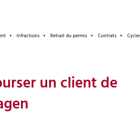
ent
Infractions
Retrait du permis
Contrats
Cycle
lgate » : AMAG cond
urser un client de
agen