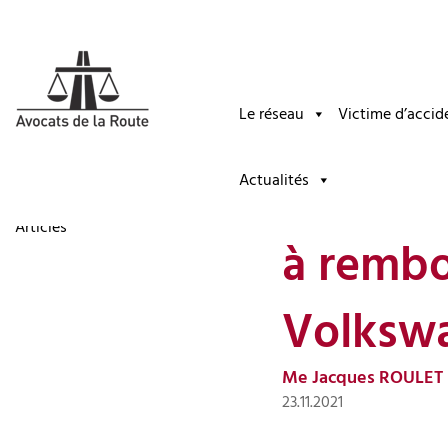
Le réseau
Victime d’accid
retour
« Diese
Actualités
Interventions médiatiques
Articles
à rembo
Volksw
Me Jacques ROULET
23.11.2021