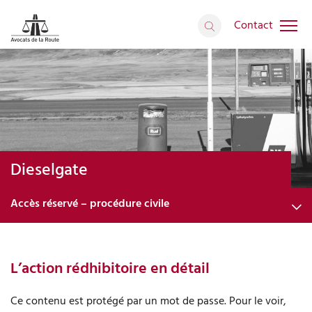
Contact
Dieselgate
Accès réservé – procédure civile
L’affaire du Dieselgate
L’action rédhibitoire en détail
Défendez vos droits
Accès réservé – procédure pénale
Ce contenu est protégé par un mot de passe. Pour le voir,