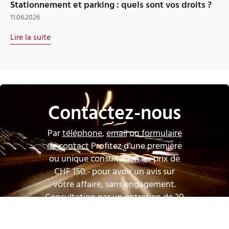
Stationnement et parking : quels sont vos droits ?
11.06.2026
Lire la suite
Contactez-nous
Par
téléphone
,
email
ou
formulaire
de contact
Profitez d’une première
ou unique consultation au prix de
CHF 150.- pour avoir un avis sur
votre affaire, sans engagement.
Consultation par un entretien de 30
minutes avec un avocat, à son
Etude, par visio-conférence ou par